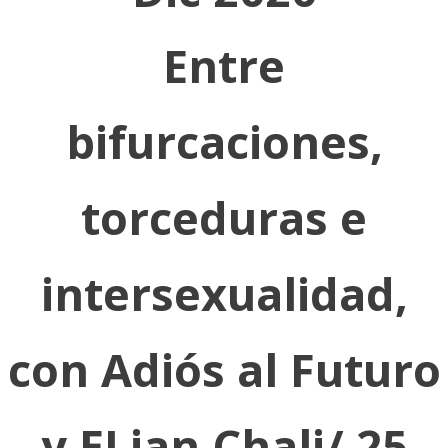
Entre
bifurcaciones,
torceduras e
intersexualidad,
con Adiós al Futuro
y ELian Chali/ 25