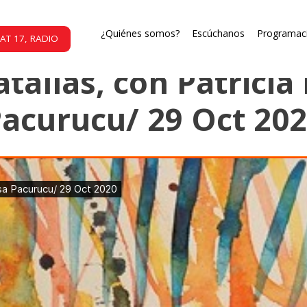
Dis - locaciones
¿Quiénes somos?
Escúchanos
Programac
AT 17, RADIO
batallas, con Patrici
acurucu/ 29 Oct 20