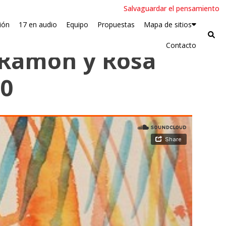
Salvaguardar el pensamiento
ión
17 en audio
Equipo
Propuestas
Mapa de sitios
Contacto
a Ramón y Rosa
20