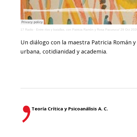
17 Radio
·
Entre ríos y batallas, con Patricia Ramón y Rosa Pacurucu/ 29 Oct 202
Un diálogo con la maestra Patricia Román y
urbana, cotidianidad y academia.
Teoría Crítica y Psicoanálisis A. C.