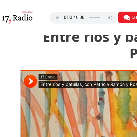
CH
Entre ríos y 
P