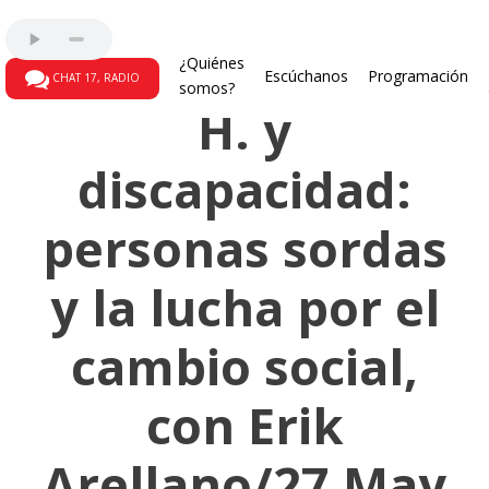
Dis - locaciones
¿Quiénes
Escúchanos
Programación
CHAT 17, RADIO
somos?
H. y
discapacidad:
personas sordas
y la lucha por el
cambio social,
con Erik
Arellano/27 May