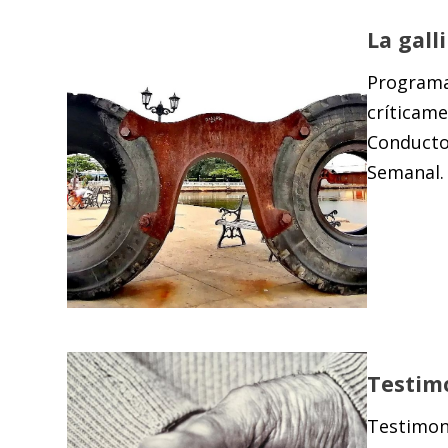
La gall
Programa 
críticam
Conductor
Semanal. 
Testim
Testimoni