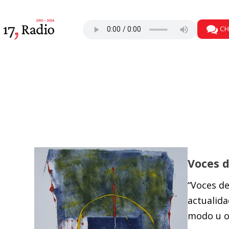
CH
Voces d
“Voces de
actualida
modo u ot