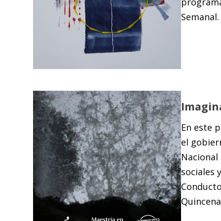
programa
Semanal. 
Imagina
En este 
el gobier
Nacional 
sociales 
Conducto
Quincenal