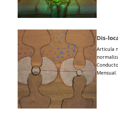
Dis-loc
Articula 
normaliz
Conductor
Mensual. 