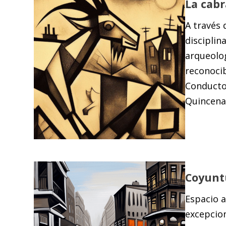
La cabr
A través 
disciplina
arqueolog
reconocib
Conductor
Quincenal
Coyunt
Espacio a
excepcion