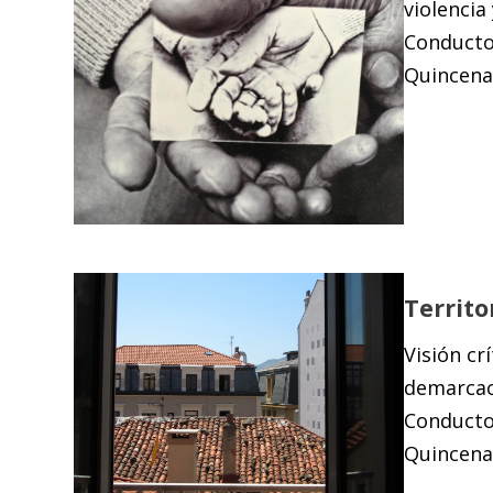
violencia
Conductor
Quincenal
Territo
Visión cr
demarcaci
Conducto
Quincenal