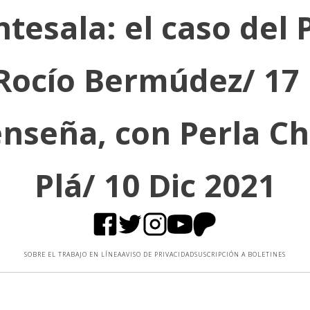
tesala: el caso del 
 Rocío Bermúdez/ 17 
enseña, con Perla Ch
Plá/ 10 Dic 2021
SOBRE EL TRABAJO EN LÍNEA
AVISO DE PRIVACIDAD
SUSCRIPCIÓN A BOLETINES