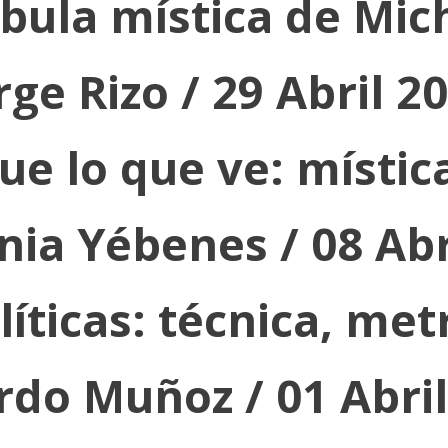
ábula mística de Mic
rge Rizo / 29 Abril 2
e lo que ve: mística
nia Yébenes / 08 Abr
íticas: técnica, met
rdo Muñoz / 01 Abril