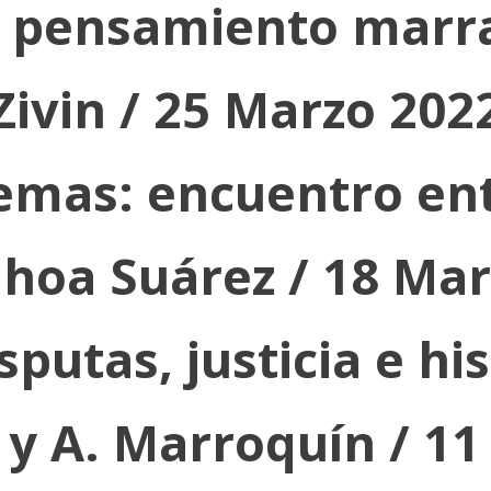
 pensamiento marra
Zivin / 25 Marzo 202
emas: encuentro entr
nhoa Suárez / 18 Mar
putas, justicia e hi
y A. Marroquín / 11