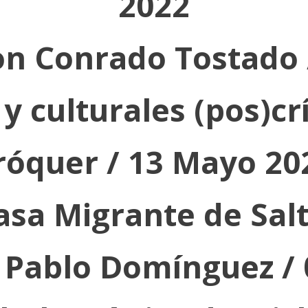
2022
on Conrado Tostado
 y culturales (pos)c
róquer / 13 Mayo 20
asa Migrante de Salt
y Pablo Domínguez /