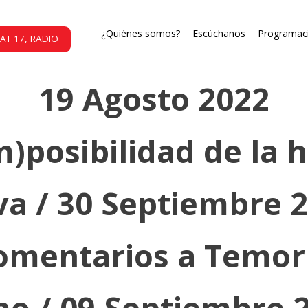
ondición, con Benjam
¿Quiénes somos?
Escúchanos
Programac
AT 17, RADIO
19 Agosto 2022
m)posibilidad de la 
a / 30 Septiembre 
comentarios a Temor 
o / 09 Septiembre 