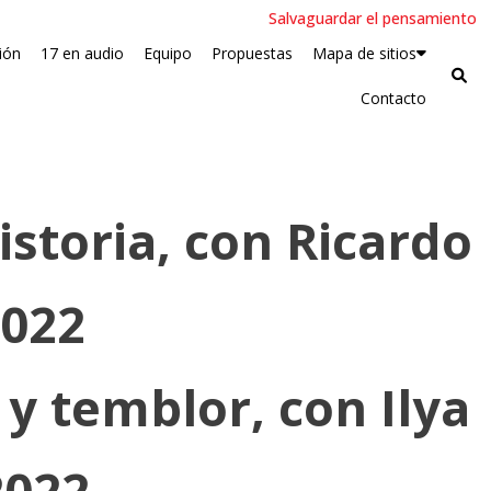
Salvaguardar el pensamiento
ín Mayer Foulkes /
ión
17 en audio
Equipo
Propuestas
Mapa de sitios
Contacto
historia, con Ricardo
2022
y temblor, con Ilya
2022