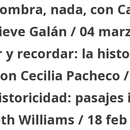
sombra, nada, con Ca
eve Galán / 04 mar
y recordar: la hist
on Cecilia Pacheco /
storicidad: pasajes 
th Williams / 18 feb