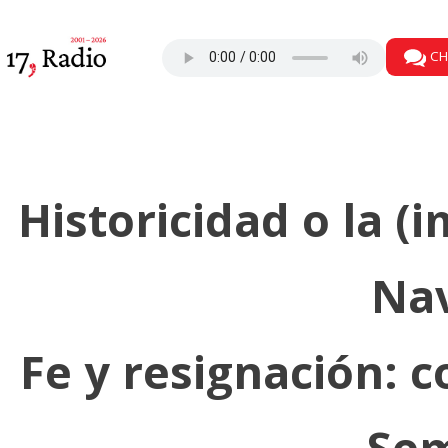
string
Universidad sin c
CH
Historicidad o la (i
Nav
Fe y resignación: 
Sem