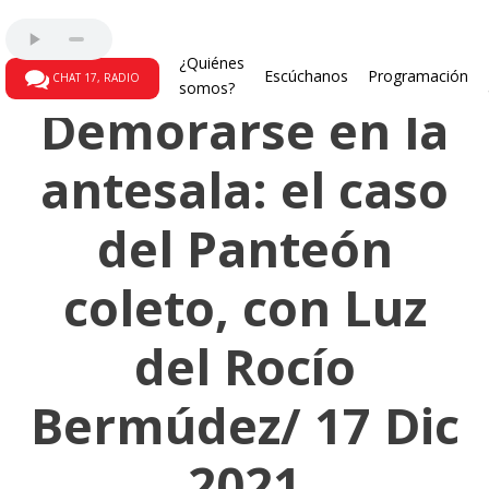
La gallina ciega
¿Quiénes
Escúchanos
Programación
CHAT 17, RADIO
somos?
Demorarse en la
antesala: el caso
del Panteón
coleto, con Luz
del Rocío
Bermúdez/ 17 Dic
2021