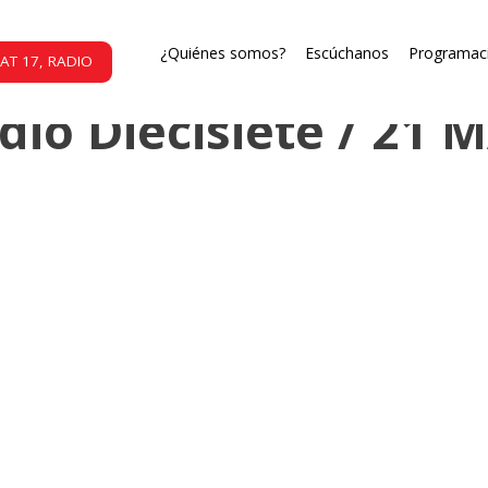
Programas radiales
¿Quiénes somos?
Escúchanos
Programac
AT 17, RADIO
dio Diecisiete / 21 