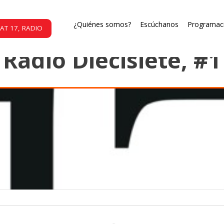
Programas radiales
¿Quiénes somos?
Escúchanos
Programac
AT 17, RADIO
Radio Diecisiete, #1