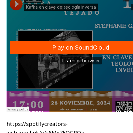
https://spotifycreators-
web.app.link/e/x8Mg7kOGROb