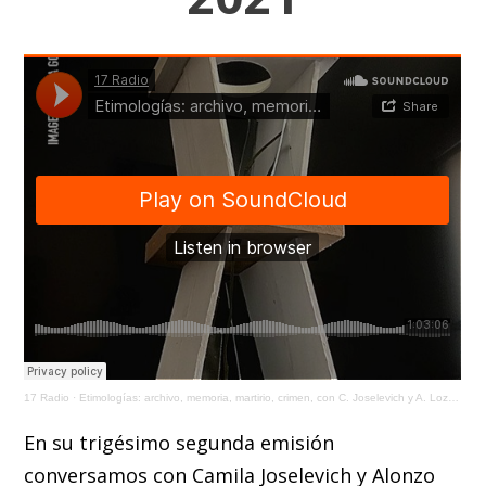
17 Radio
·
Etimologías: archivo, memoria, martirio, crimen, con C. Joselevich y A. Loza/ 27 Ago 2021
En su trigésimo segunda emisión
conversamos con Camila Joselevich y Alonzo