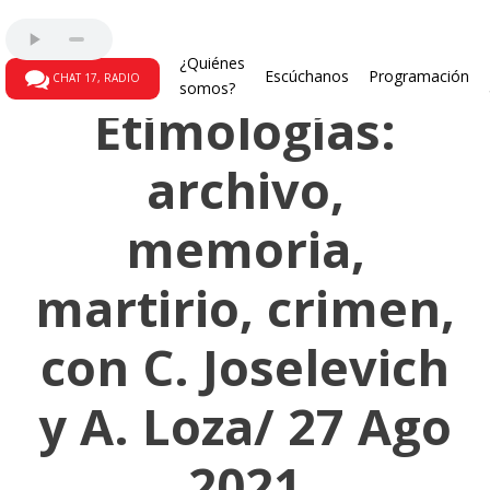
La gallina ciega
¿Quiénes
Escúchanos
Programación
CHAT 17, RADIO
somos?
Etimologías:
archivo,
memoria,
martirio, crimen,
con C. Joselevich
y A. Loza/ 27 Ago
2021