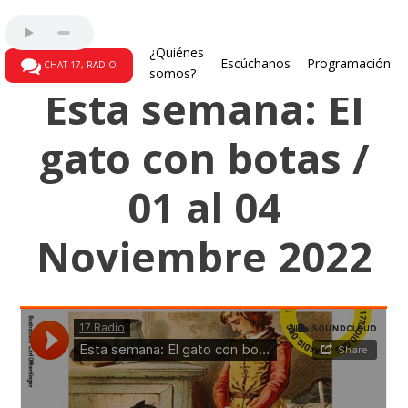
123... A cuentiar otra vez
¿Quiénes
Escúchanos
Programación
CHAT 17, RADIO
somos?
Esta semana: El
gato con botas /
01 al 04
Noviembre 2022