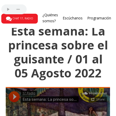
123... A cuentiar otra vez
¿Quiénes
Escúchanos
Programación
CHAT 17, RADIO
somos?
Esta semana: La
princesa sobre el
guisante / 01 al
05 Agosto 2022