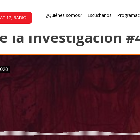
Lo que resta de la investigación
¿Quiénes somos?
Escúchanos
Programac
AT 17, RADIO
e la Investigación #