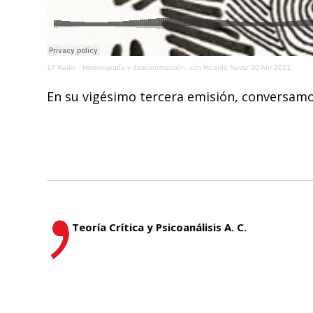
17 Radio
·
Historiografía y desconstrucción, con Ricardo Nava/ 30 Abr 2021
En su vigésimo tercera emisión, conversamos
Teoría Crítica y Psicoanálisis A. C.