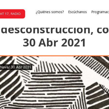
La gallina ciega
¿Quiénes somos?
Escúchanos
Programac
AT 17, RADIO
y desconstrucción, c
30 Abr 2021