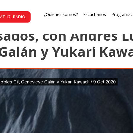
La gallina ciega
¿Quiénes somos?
Escúchanos
Programac
AT 17, RADIO
sados, con Andrés L
 Galán y Yukari Kawa