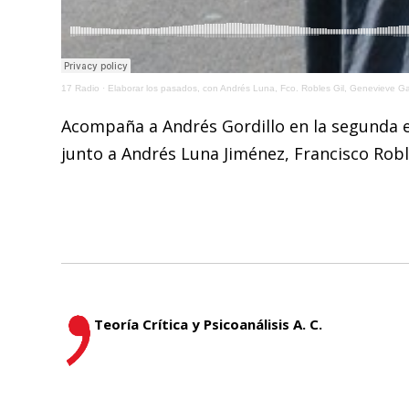
17 Radio
·
Elaborar los pasados, con Andrés Luna, Fco. Robles Gil, Genevieve G
Acompaña a Andrés Gordillo en la segunda em
junto a Andrés Luna Jiménez, Francisco Robl
Teoría Crítica y Psicoanálisis A. C.