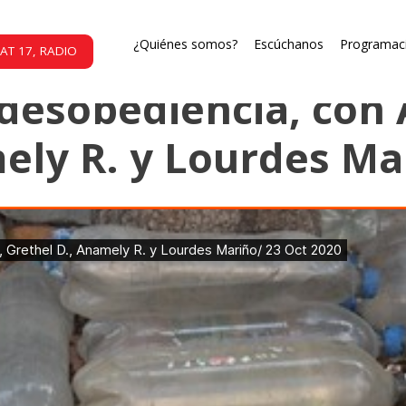
La gallina ciega
¿Quiénes somos?
Escúchanos
Programac
AT 17, RADIO
 desobediencia, con 
ely R. y Lourdes Ma