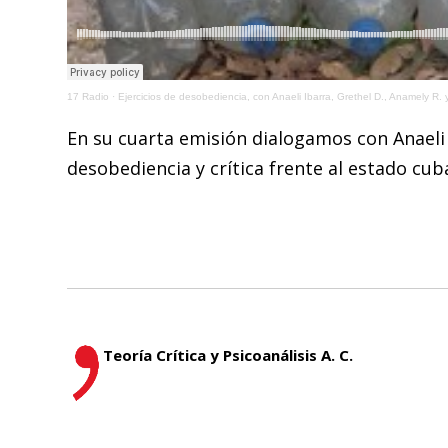
17 Radio
·
Ejercicios de desobediencia, con Anaeli Ibarra, Grethel D., Anamely R.
En su cuarta emisión dialogamos con Anaeli
desobediencia y crítica frente al estado cub
Teoría Crítica y Psicoanálisis A. C.