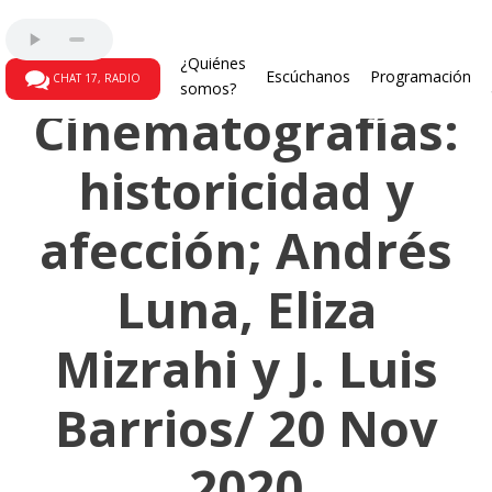
La gallina ciega
¿Quiénes
Escúchanos
Programación
CHAT 17, RADIO
somos?
Cinematografías:
historicidad y
afección; Andrés
Luna, Eliza
Mizrahi y J. Luis
Barrios/ 20 Nov
2020