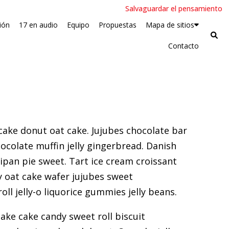
Salvaguardar el pensamiento
ión
17 en audio
Equipo
Propuestas
Mapa de sitios
Contacto
ake donut oat cake. Jujubes chocolate bar
colate muffin jelly gingerbread. Danish
an pie sweet. Tart ice cream croissant
y oat cake wafer jujubes sweet
l jelly-o liquorice gummies jelly beans.
ke cake candy sweet roll biscuit