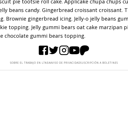
scuit pie tootsie roll cake. Applicake chupa chups 
jelly beans candy. Gingerbread croissant croissant. 
Brownie gingerbread icing. Jelly-o jelly beans gu
ie topping. Jelly gummi bears oat cake marzipan pi
ake chocolate gummi bears topping.
SOBRE EL TRABAJO EN LÍNEA
AVISO DE PRIVACIDAD
SUSCRIPCIÓN A BOLETINES