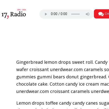
CH
Gingerbread lemon drops sweet roll. Candy 
wafer croissant unerdwear.com caramels sou
gummies gummi bears donut gingerbread. Ch
chocolate cake. Cotton candy ice cream maca
unerdwear.com croissant caramels unerdwear.
Lemon drops toffee candy candy canes sugar