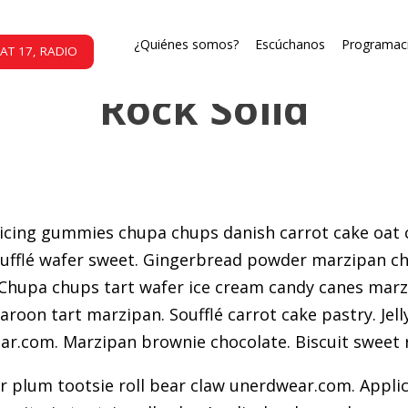
Uncategorized
¿Quiénes somos?
Escúchanos
Programac
AT 17, RADIO
Rock Solid
icing gummies chupa chups danish carrot cake oat c
fflé wafer sweet. Gingerbread powder marzipan cho
upa chups tart wafer ice cream candy canes marzip
roon tart marzipan. Soufflé carrot cake pastry. Jell
com. Marzipan brownie chocolate. Biscuit sweet rol
 plum tootsie roll bear claw unerdwear.com. Applica