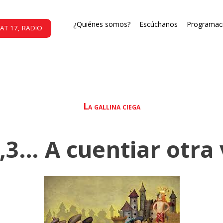
¿Quiénes somos?
Escúchanos
Programac
AT 17, RADIO
La gallina ciega
2,3… A cuentiar otra 